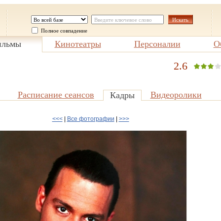
Полное совпадение
льмы
Кинотеатры
Персоналии
О
2.6
Расписание сеансов
Видеоролики
Кадры
<<<
|
Все фотографии
|
>>>