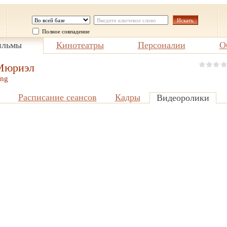
Полное совпадение
льмы
Кинотеатры
Персоналии
О
Мюриэл
ing
Расписание сеансов
Кадры
Видеоролики