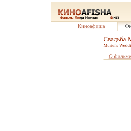
Киноафиша
Фи
Свадьба 
Muriel's Wedd
О фильме