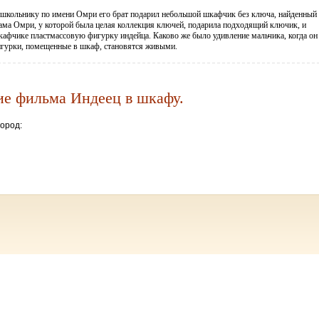
 школьнику по имени Омри его брат подарил небольшой шкафчик без ключа, найденный
Мама Омри, у которой была целая коллекция ключей, подарила подходящий ключик, и
кафчике пластмассовую фигурку индейца. Каково же было удивление мальчика, когда он
игурки, помещенные в шкаф, становятся живыми.
ие фильма Индеец в шкафу.
ород: