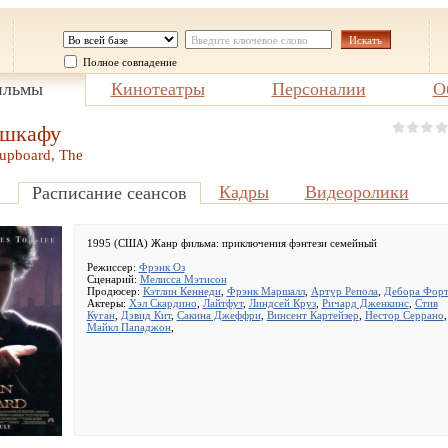
Полное совпадение
льмы
Кинотеатры
Персоналии
О
 шкафу
Cupboard, The
Кадры
Видеоролики
Расписание сеансов
1995 (США) Жанр фильма:
приключения фэнтези семейный
Режиссер:
Фрэнк Оз
Сценарий:
Мелисса Мэтисон
Продюсер:
Кэтлин Кеннеди
,
Фрэнк Маршалл
,
Артур Репола
,
Дебора Фор
Актеры:
Хэл Скардино
,
Лайтфут
,
Линдсей Круз
,
Ричард Дженкинс
,
Стив
Куган
,
Дэвид Кит
,
Сакина Джеффри
,
Винсент Картейзер
,
Нестор Серрано
,
Майкл Пападжон
,