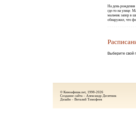
На день рождения
где-то на улице. 
мальчик запер в ш
обнаружил, что ф
Расписан
Выберите свой г
© Киноафиша.net, 1998-2026
Создание сайта – Александр Десятник
Дизайн – Виталий Тимофеев