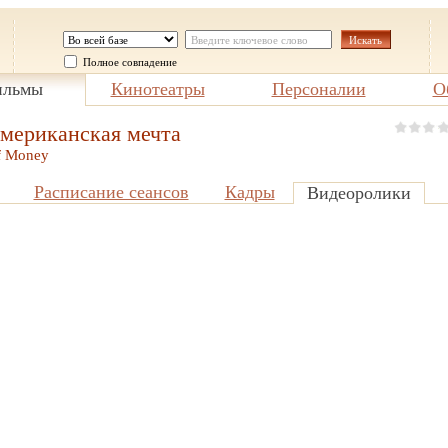
Полное совпадение
льмы
Кинотеатры
Персоналии
О
мериканская мечта
of Money
Расписание сеансов
Кадры
Видеоролики