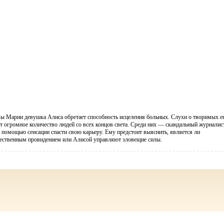
ы Марии девушка Алиса обретает способность исцеления больных. Слухи о творимых е
т огромное количество людей со всех концов света. Среди них — скандальный журналист
с помощью сенсации спасти свою карьеру. Ему предстоит выяснить, является ли
ественным провидением или Алисой управляют зловещие силы.