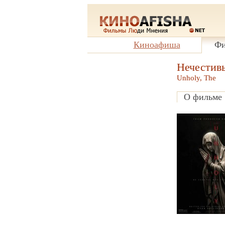
Киноафиша
Фи
Нечестив
Unholy, The
О фильме