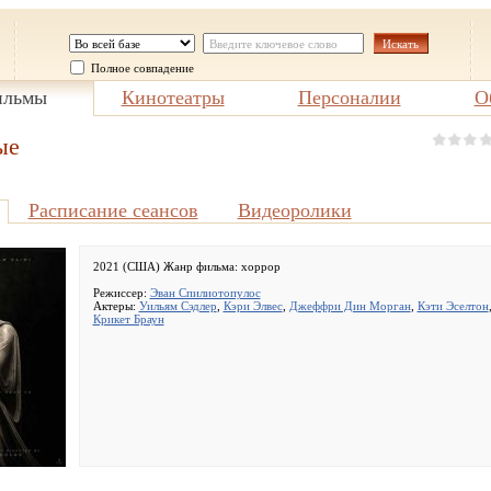
Полное совпадение
льмы
Кинотеатры
Персоналии
О
ые
Расписание сеансов
Видеоролики
2021 (США) Жанр фильма:
хоррор
Режиссер:
Эван Спилиотопулос
Актеры:
Уильям Сэдлер
,
Кэри Элвес
,
Джеффри Дин Морган
,
Кэти Эселтон
Крикет Браун