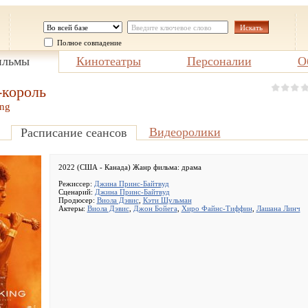
Полное совпадение
льмы
Кинотеатры
Персоналии
О
король
ng
Видеоролики
Расписание сеансов
2022 (США - Канада) Жанр фильма:
драма
Режиссер:
Джина Принс-Байтвуд
Сценарий:
Джина Принс-Байтвуд
Продюсер:
Виола Дэвис
,
Кэти Шульман
Актеры:
Виола Дэвис
,
Джон Бойега
,
Хиро Файнс-Тиффин
,
Лашана Линч