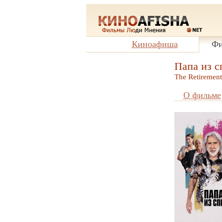
Киноафиша
Фи
Папа из с
The Retirement
О фильме