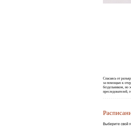
Спасаясь от разъя
за помощью к отцу
бездельником, но э
преследователей, 
Расписани
Выберите свой г