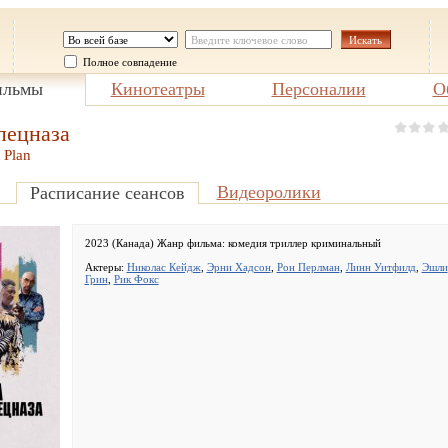
Полное совпадение
льмы
Кинотеатры
Персоналии
О
пецназа
 Plan
Видеоролики
Расписание сеансов
2023 (Канада) Жанр фильма:
комедия триллер криминальный
Актеры:
Николас Кейдж
,
Эрни Хадсон
,
Рон Перлман
,
Линн Уитфилд
,
Эшли
Грин
,
Рик Фокс