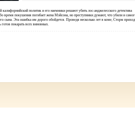
 калифорнийский политик и его наемники решают убить лос-анджелесского детектива
о время покушения погибает жена Мэйсона, но преступники думают, что убили и самог
его сына. Эта ошибка им дорого обойдется. Проведя несколько лет в коме, Сторм приход
ь готов покарать всех виновных.