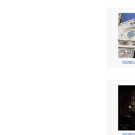
посмот
посмот