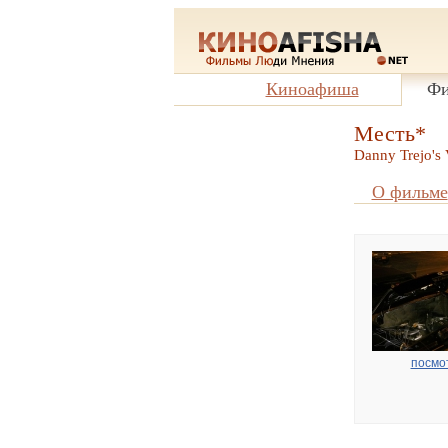
Киноафиша
Фи
Месть*
Danny Trejo's
О фильме
посмо