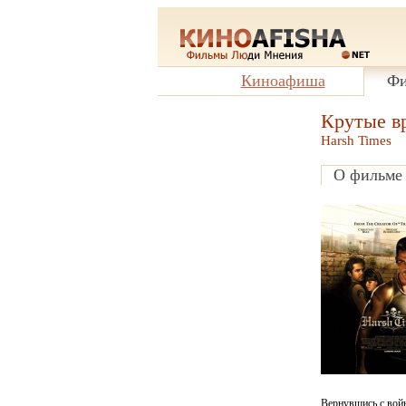
Киноафиша
Фи
Крутые в
Harsh Times
О фильме
Вернувшись с войн