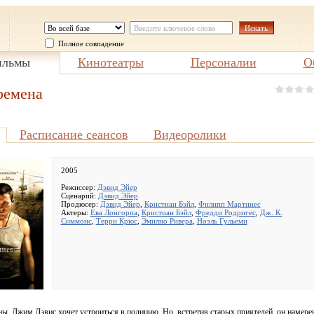
Полное совпадение
льмы
Кинотеатры
Персоналии
О
ремена
Расписание сеансов
Видеоролики
2005
Режиссер:
Дэвид Эйер
Сценарий:
Дэвид Эйер
Продюсер:
Дэвид Эйер
,
Кристиан Бэйл
,
Филипп Мартинес
Актеры:
Ева Лонгориа
,
Кристиан Бэйл
,
Фредди Родригес
,
Дж. К.
Симмонс
,
Терри Крюс
,
Эмилио Ривера
,
Ноэль Гульеми
ы, Джим Дэвис хочет устроиться в полицию. Но, встретив старых приятелей, он намере