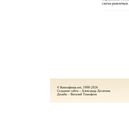
слегка развлечься
© Киноафиша.net, 1998-2026
Создание сайта – Александр Десятник
Дизайн – Виталий Тимофеев