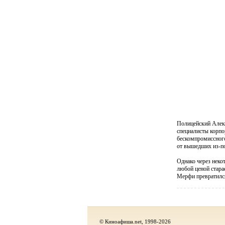
Полицейский Алекс
специалисты корпо
бескомпромиссного
от вышедших из-по
Однако через неко
любой ценой стара
Мерфи превратился
© Киноафиша.net, 1998-2026