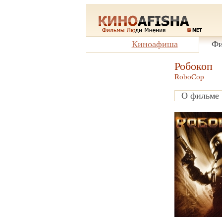
Киноафиша
Фи
Робокоп
RoboCop
О фильме