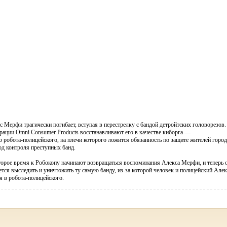
 Мерфи трагически погибает, вступая в перестрелку с бандой детройтских головорезов.
рации Omni Consumer Products восстанавливают его в качестве киборга —
 робота-полицейского, на плечи которого ложится обязанность по защите жителей город
д контроля преступных банд.
торое время к Робокопу начинают возвращаться воспоминания Алекса Мерфи, и теперь 
ется выследить и уничтожить ту самую банду, из-за которой человек и полицейский Алек
 в робота-полицейского.