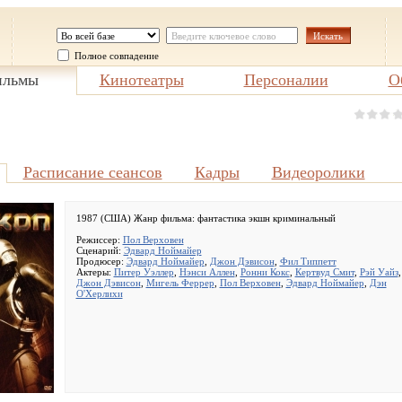
Полное совпадение
льмы
Кинотеатры
Персоналии
О
Расписание сеансов
Кадры
Видеоролики
1987 (США) Жанр фильма:
фантастика экшн криминальный
Режиссер:
Пол Верховен
Сценарий:
Эдвард Ноймайер
Продюсер:
Эдвард Ноймайер
,
Джон Дэвисон
,
Фил Типпетт
Актеры:
Питер Уэллер
,
Нэнси Аллен
,
Ронни Кокс
,
Кертвуд Смит
,
Рэй Уайз
,
Джон Дэвисон
,
Мигель Феррер
,
Пол Верховен
,
Эдвард Ноймайер
,
Дэн
О'Херлихи