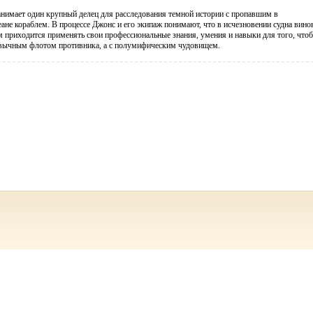
нимает один крупный делец для расследования темной истории с пропавшим в
ане кораблем. В процессе Джонс и его экипаж понимают, что в исчезновении судна вино
м приходится применять свои профессиональные знания, умения и навыки для того, что
ривычным флотом противника, а с полумифическим чудовищем.