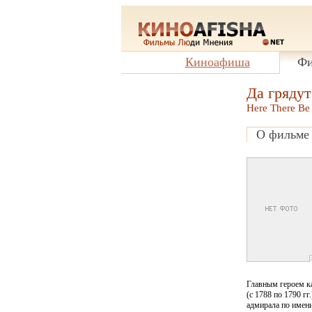
Киноафиша
Фи
Да гряду
Here There Be
О фильме
Главным героем к
(с 1788 по 1790 г
адмирала по имен