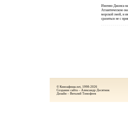
Именно Джонса на
Атлантическом оке
морской змей, и и
сразиться не с п
© Киноафиша.net, 1998-2026
Создание сайта – Александр Десятник
Дизайн – Виталий Тимофеев