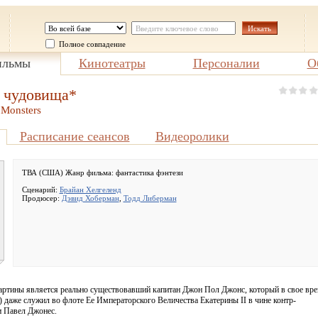
Полное совпадение
льмы
Кинотеатры
Персоналии
О
т чудовища*
 Monsters
Расписание сеансов
Видеоролики
ТВА (США) Жанр фильма:
фантастика фэнтези
Сценарий:
Брайан Хелгеленд
Продюсер:
Дэвид Хоберман
,
Тодд Либерман
артины является реально существовавший капитан Джон Пол Джонс, который в свое вр
г.) даже служил во флоте Ее Императорского Величества Екатерины II в чине контр-
и Павел Джонес.