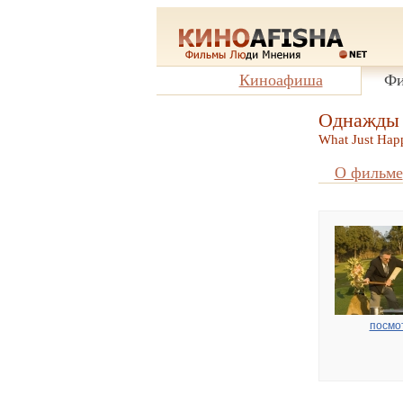
Киноафиша
Фи
Однажды 
What Just Hap
О фильме
посмо