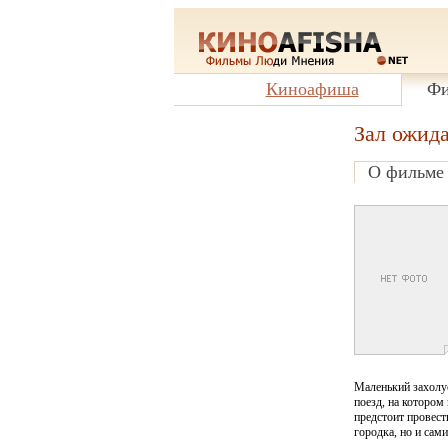
Киноафиша
Фи
Зал ожид
О фильме
Маленький захолус
поезд, на котором
предстоит провест
городка, но и сам