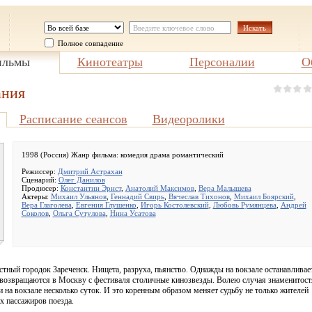
Полное совпадение
льмы
Кинотеатры
Персоналии
О
ания
Расписание сеансов
Видеоролики
1998 (Россия) Жанр фильма:
комедия драма романтический
Режиссер:
Дмитрий Астрахан
Сценарий:
Олег Данилов
Продюсер:
Константин Эрнст
,
Анатолий Максимов
,
Вера Малышева
Актеры:
Михаил Ульянов
,
Геннадий Свирь
,
Вячеслав Тихонов
,
Михаил Боярский
,
Вера Глаголева
,
Евгения Глушенко
,
Игорь Костолевский
,
Любовь Румянцева
,
Андрей
Соколов
,
Ольга Сутулова
,
Нина Усатова
тный городок Зареченск. Нищета, разруха, пьянство. Однажды на вокзале останавливае
 возвращаются в Москву с фестиваля столичные кинозвезды. Волею случая знаменитос
и на вокзале несколько суток. И это коренным образом меняет судьбу не только жителей
их пассажиров поезда.