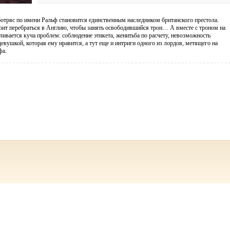
тряс по имени Ральф становится единственным наследником британского престола.
оит перебраться в Англию, чтобы занять освободившийся трон… А вместе с троном на
ливается куча проблем: соблюдение этикета, женитьба по расчету, невозможность
девушкой, которая ему нравится, а тут еще и интриги одного из лордов, метящего на
фа.