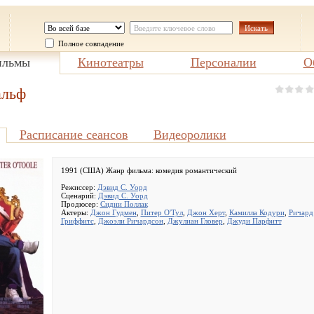
Полное совпадение
льмы
Кинотеатры
Персоналии
О
альф
Расписание сеансов
Видеоролики
1991 (США) Жанр фильма:
комедия романтический
Режиссер:
Дэвид С. Уорд
Сценарий:
Дэвид С. Уорд
Продюсер:
Сидни Поллак
Актеры:
Джон Гудмен
,
Питер О'Тул
,
Джон Херт
,
Камилла Кодури
,
Ричард
Гриффитс
,
Джоэли Ричардсон
,
Джулиан Гловер
,
Джуди Парфитт