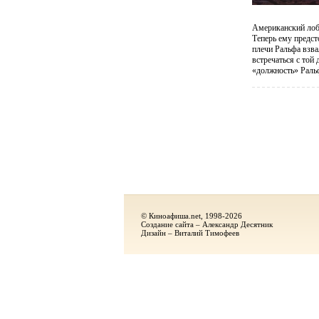
Американский лобо
Теперь ему предст
плечи Ральфа взва
встречаться с той 
«должность» Раль
© Киноафиша.net, 1998-2026
Создание сайта – Александр Десятник
Дизайн – Виталий Тимофеев