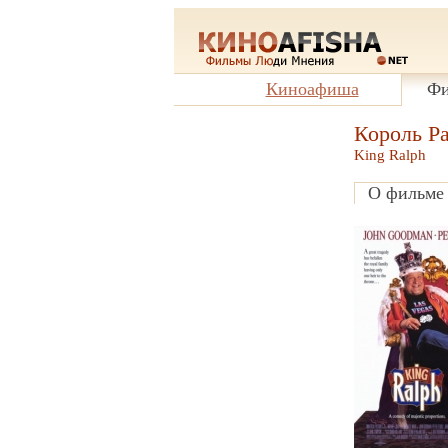
Киноафиша
Фи
Король Р
King Ralph
О фильме