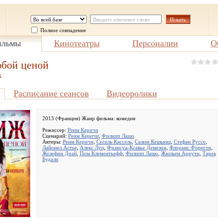
Полное совпадение
льмы
Кинотеатры
Персоналии
О
бой ценой
x
Расписание сеансов
Видеоролики
2013 (Франция) Жанр фильма:
комедия
Режиссер:
Реим Керичи
Сценарий:
Реим Керичи
,
Филипп Лашо
Актеры:
Реим Керичи
,
Сесиль Кассель
,
Салим Кешьюш
,
Стефан Руссо
,
Лайонел Астье
,
Алекс Луц
,
Франсуа-Ксавье Демезон
,
Флоранс Форести
,
Жозефин Драй
,
Пом Клементьефф
,
Филипп Лашо
,
Жюльен Аррути
,
Тарек
Будали