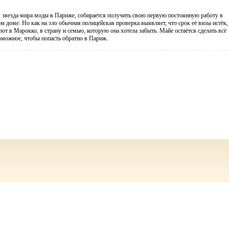
 звезда мира моды в Париже, собирается получить свою первую постоянную работу в
 доме. Но как на зло обычная полицейская проверка выявляет, что срок её визы истёк,
уют в Марокко, в страну и семью, которую она хотела забыть. Майе остаётся сделать всё
можное, чтобы попасть обратно в Париж.