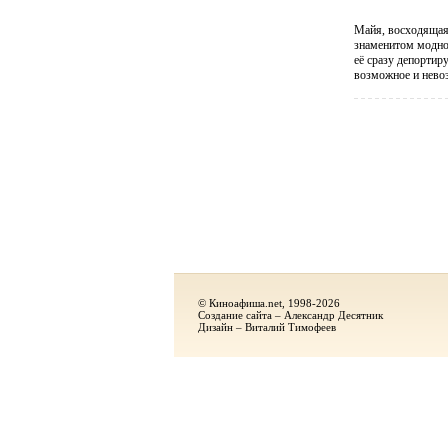
Майя, восходящая
знаменитом модном
её сразу депортир
возможное и невоз
© Киноафиша.net, 1998-2026
Создание сайта – Александр Десятник
Дизайн – Виталий Тимофеев