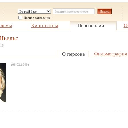
Полное совпадение
льмы
Кинотеатры
Персоналии
О
Ньельс
ls
Фильмография
О персоне
(08.02.1949)