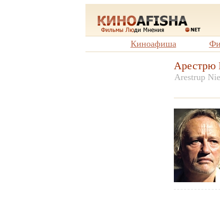
Киноафиша
Фи
Арестрю 
Arestrup Nie