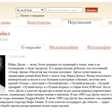
Полное совпадение
льмы
Кинотеатры
Персоналии
О
айкл
hael
Фильмография
Фотографии
О персоне
(25.09.1944)
Майкс Даглас — актер, более тридцати лет играющий в театре, кино и на
телевидении, а также продюсер. Его продюсерским дебютом стал получивший
«Оскар» фильм «Пролетая над гнездом кукушки». Даглас купил права на
экранизацию романа Кена Кизи у своего отца, Кирка Дагласа. Фильм пользовался
коммерческим успехом и стал большим культурным событием, получив пять
премий «Оскар» с категориях «Лучший фильм», «Лучший режиссер», «Лучший
сценарий», «Лучший актер» и «Лучшая актриса» и собрав более $180 млн. После
этого Даглас в качестве продюсера и актера не раз демонстрировал поразительное
оектов, отражающих общественные веяния и перемены. В мае 1994 года Даглас вместе с
 создал компанию Douglas/Reuther. В июле 1998 года Даглас был назначен «посланник
еральном секретаре Кофи Аннане. В этом качестве он курирует две области — запрет
 борьбу против распространения малых видов оружия.