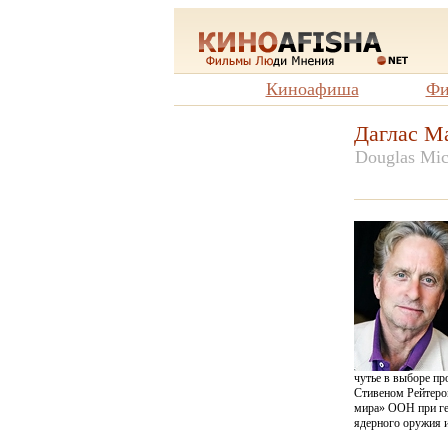
Киноафиша
Фи
Даглас М
Douglas Mic
чутье в выборе пр
Стивеном Рейтером
мира» ООН при ген
ядерного оружия и