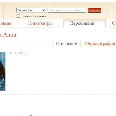
Полное совпадение
льмы
Кинотеатры
Персоналии
О
я Анна
Фильмография
О персоне
(16.06.1987)