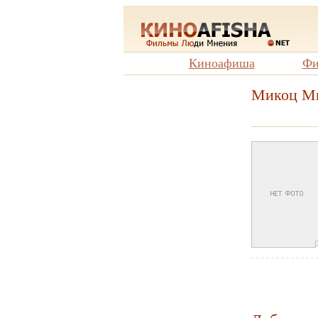
Киноафиша
Фи
Микоц М