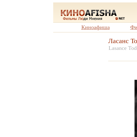
Киноафиша
Фи
Ласанс Т
Lasance Tod