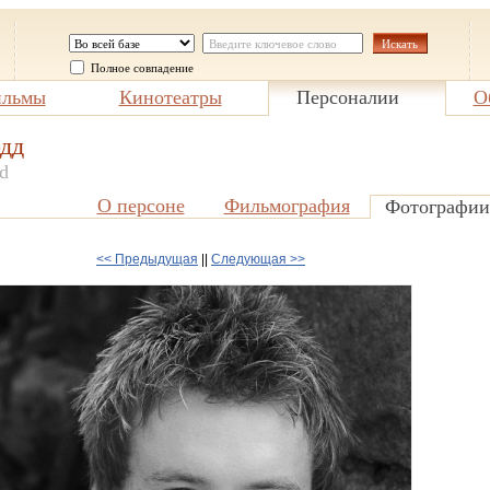
Полное совпадение
льмы
Кинотеатры
Персоналии
О
одд
d
О персоне
Фильмография
Фотографии
<< Предыдущая
||
Следующая >>