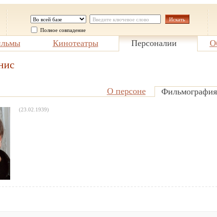
Полное совпадение
льмы
Кинотеатры
Персоналии
О
нис
О персоне
Фильмография
(23.02.1939)