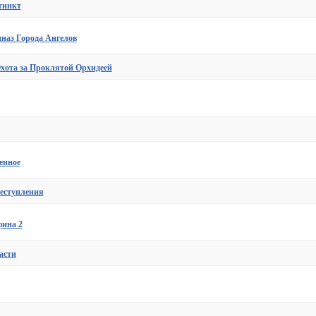
тинкт
цназ Города Ангелов
Охота за Проклятой Орхидеей
енное
реступления
фина 2
асти