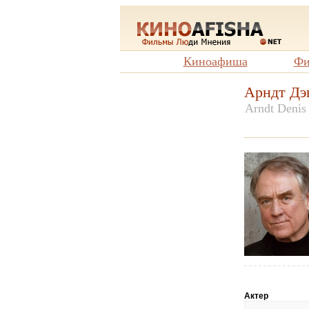
Киноафиша
Фи
Арндт Дэ
Arndt Denis
Актер