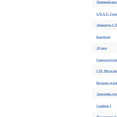
Основной инс
S.W.A.T.: Спе
Анаконда 2: 
Бандитки
24 часа
Сверхъестеств
CSI: Место п
История дель
Анатомия стр
Снайпер 3