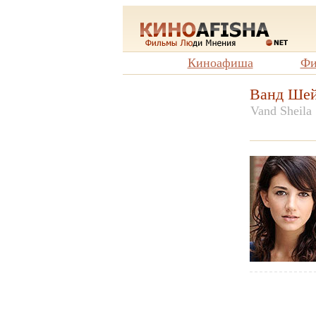
Киноафиша
Фи
Ванд Ше
Vand Sheila