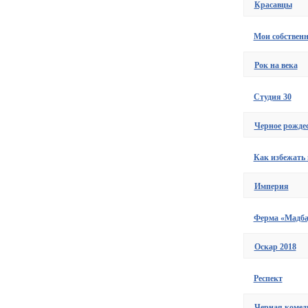
Красавцы
Мои собствен
Рок на века
Студия 30
Черное рожде
Как избежать 
Империя
Ферма «Мадба
Оскар 2018
Респект
Черная комед