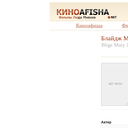
Киноафиша
Фи
Блайдж М
Blige Mary J
Актер