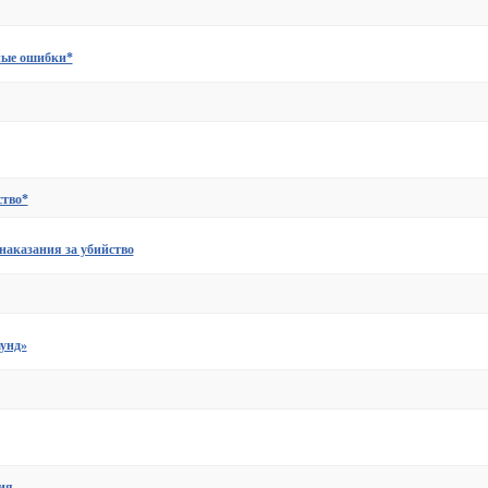
ные ошибки*
ство*
наказания за убийство
унд»
ия