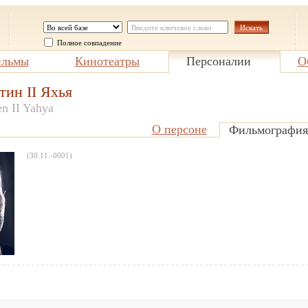
Полное совпадение
льмы
Кинотеатры
Персоналии
О
ин II Яхья
n II Yahya
О персоне
Фильмография
(30.11.-0001)