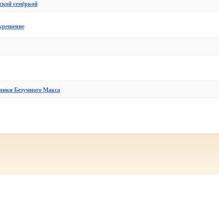
ской семёркой
крешение
ники Безумного Макса