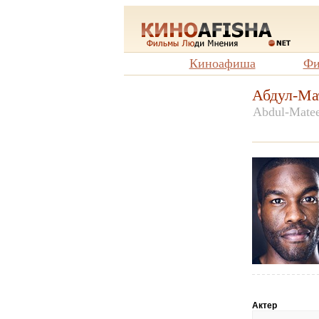
Киноафиша
Фи
Абдул-Мат
Abdul-Matee
Актер