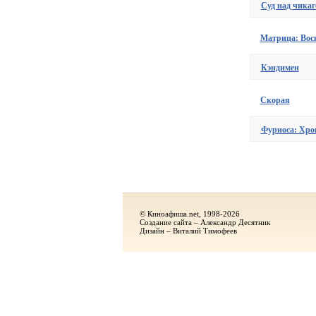
Суд над чикаг
Матрица: Вос
Кэндимен
Скорая
Фуриоса: Хро
© Киноафиша.net, 1998-2026
Создание сайта – Александр Десятник
Дизайн – Виталий Тимофеев