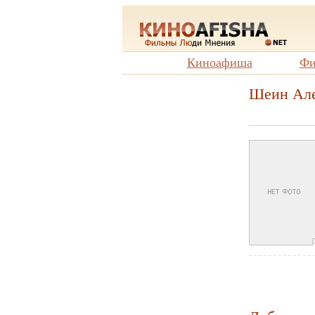
Киноафиша
Фи
Шеин Але