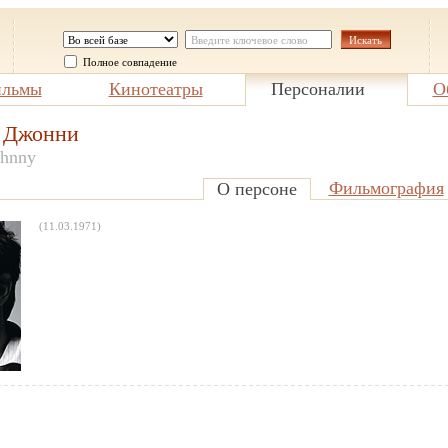
Полное совпадение
льмы
Кинотеатры
Персоналии
О
 Джонни
ohnny
Фильмография
О персоне
(11.03.1971)