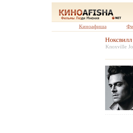
Киноафиша
Фи
Ноксвилл
Knoxville J