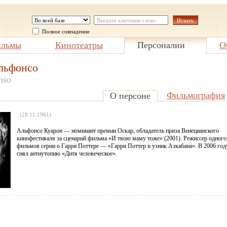
Полное совпадение
льмы
Кинотеатры
Персоналии
О
льфонсо
nso
Фильмография
О персоне
(28.11.1961)
Альфонсо Куарон — номинант премии Оскар, обладатель приза Венецианского
кинофестиваля за сценарий фильма «И твою маму тоже» (2001). Режиссер одного
фильмов серии о Гарри Поттере — «Гарри Поттер и узник Азкабана». В 2006 год
снял антиутопию «Дитя человеческое».