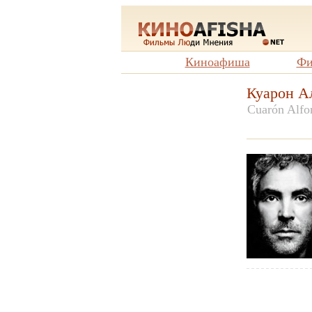
Киноафиша
Фи
Куарон А
Cuarón Alfo