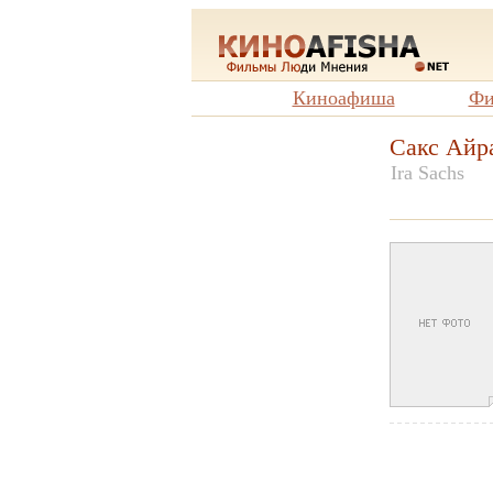
Киноафиша
Фи
Сакс Айр
Ira Sachs