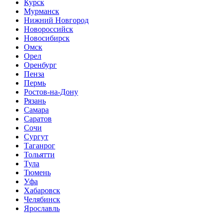
Курск
Мурманск
Нижний Новгород
Новороссийск
Новосибирск
Омск
Орел
Оренбург
Пенза
Пермь
Ростов-на-Дону
Рязань
Самара
Саратов
Сочи
Сургут
Таганрог
Тольятти
Тула
Тюмень
Уфа
Хабаровск
Челябинск
Ярославль