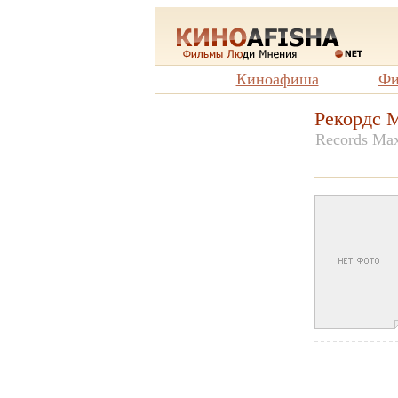
Киноафиша
Фи
Рекордс 
Records Ma