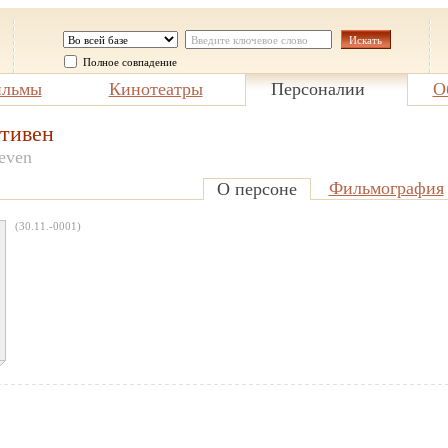
Полное совпадение
льмы
Кинотеатры
Персоналии
О
тивен
teven
Фильмография
О персоне
(30.11.-0001)