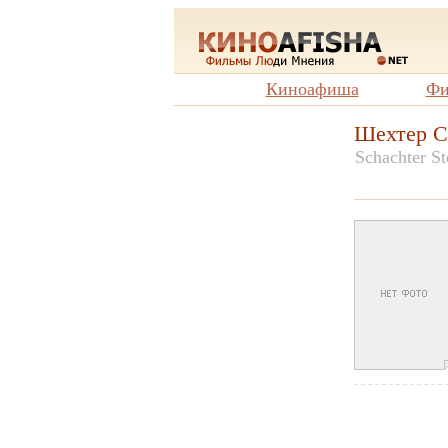
Киноафиша
Фи
Шехтер С
Schachter S