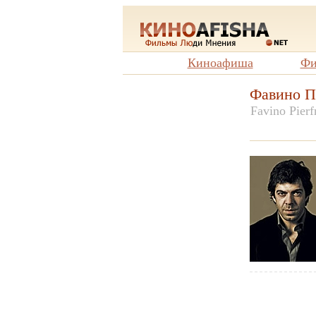
Киноафиша
Фи
Фавино П
Favino Pierf