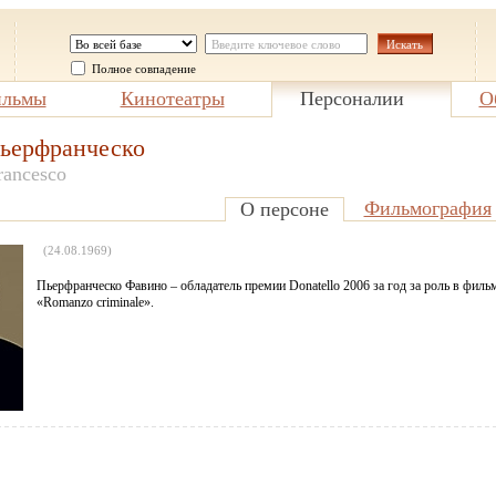
Полное совпадение
льмы
Кинотеатры
Персоналии
О
ьерфранческо
rancesco
Фильмография
О персоне
(24.08.1969)
Пьерфранческо Фавино – обладатель премии Donatello 2006 за год за роль в филь
«Romanzo criminale».