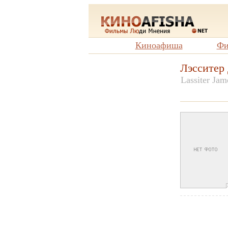
Киноафиша
Фи
Лэсситер
Lassiter Jam