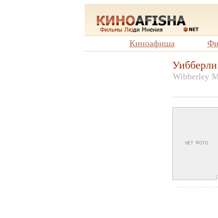
Киноафиша
Фи
Уибберли
Wibberley M