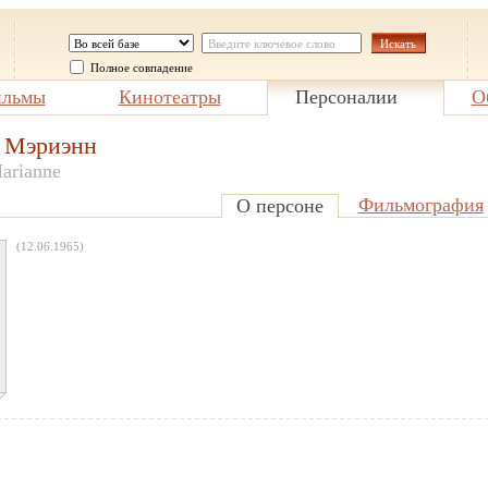
Полное совпадение
льмы
Кинотеатры
Персоналии
О
 Мэриэнн
arianne
Фильмография
О персоне
(12.06.1965)