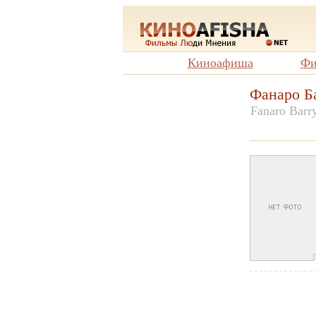
Киноафиша
Фи
Фанаро Б
Fanaro Barr