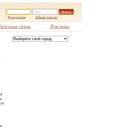
Регистрация
Забыли пароль?
братная связь
Реклама
4.
м
ю в
а