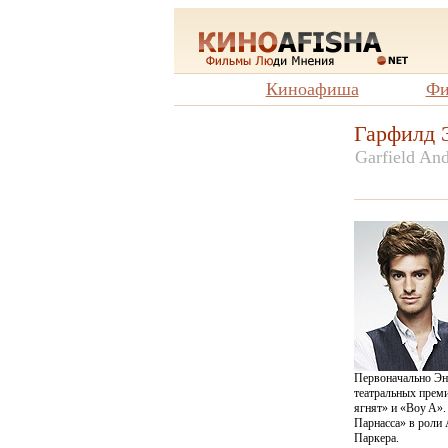
Киноафиша
Фи
Гарфилд 
Garfield An
Первоначально Энд
театральных преми
ягнят» и «Boy A»
Парнасса» в роли 
Паркера.