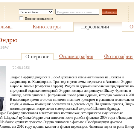
Полное совпадение
льмы
Кинотеатры
Персоналии
О
Эндрю
drew
Фильмография
Фотографии
О персоне
(20.08.1983)
Эндрю Гарфилд родился в Лос-Анджелесе в семье англичанки из Эссекса и
американца из Калифорнии. Три года спустя семья переехала в Англию и Эндрю
вырос в Эпсоме (графство Суррей). Родители держали небольшое предприятие по
внутренней отделке помещений. Эндрю посещал лондонскую Школу Фримена в
Эштеде, затем учился в Центральной школе речи и драмы, которую окончил в 200
В настоящее время его отец является главным тренером в успешном плавательно
клубе, а мать — помощник воспитателя в детском саду. По данным прессы, Эндр
настоящее время встречается с американской актрисой Шэннон Вудвард.
рю Гарфилд участвовал в театральных постановках, что принесло ему несколько
й. Широкой публике Эндрю стал известен после ролей в фильмах 2007 года «Львы для
. Из более крупных проектов Эндрю снимался в фильме «Воображариум доктора
Антона, а в 2010 году прошел кастинг в фильм-перезапуск Человека-паука на роль Питер