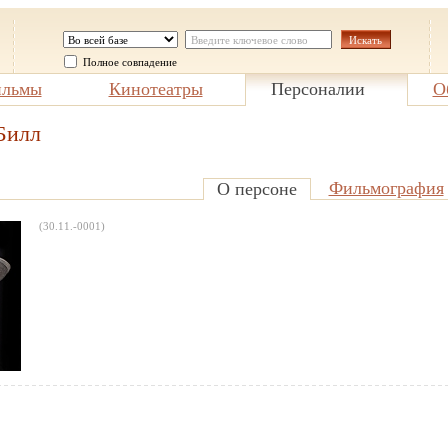
Полное совпадение
льмы
Кинотеатры
Персоналии
О
Билл
Фильмография
О персоне
(30.11.-0001)