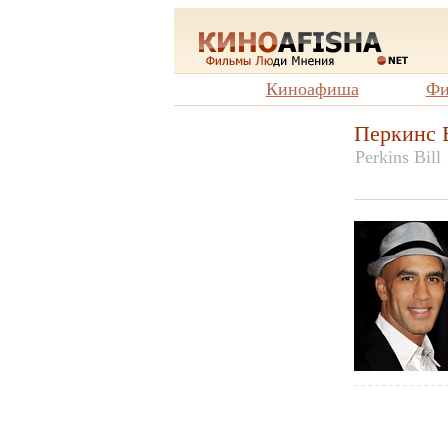
Киноафиша
Фи
Перкинс 
Perkins Bill