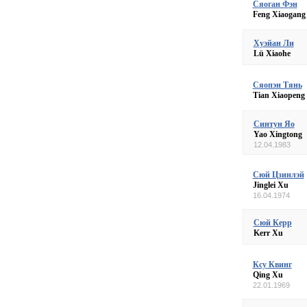
Сяоган Фэн
Feng Xiaogang
Хуэйан Ли
Lü Xiaohe
Сяопэн Тянь
Tian Xiaopeng
Синтун Яо
Yao Xingtong
12.04.1983
Сюй Цзинлэй
Jinglei Xu
16.04.1974
Сюй Керр
Kerr Xu
Ксу Квинг
Qing Xu
22.01.1969