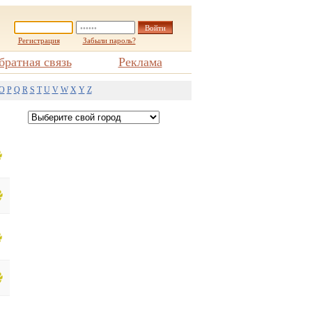
Регистрация
Забыли пароль?
братная связь
Реклама
O
P
Q
R
S
T
U
V
W
X
Y
Z