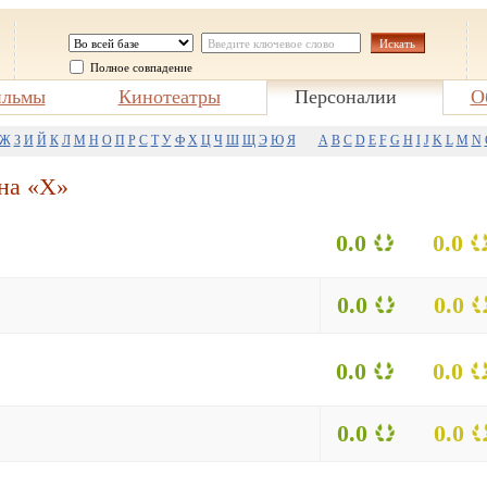
Полное совпадение
льмы
Кинотеатры
Персоналии
О
Ж
З
И
Й
К
Л
М
Н
О
П
Р
С
Т
У
Ф
Х
Ц
Ч
Ш
Щ
Э
Ю
Я
A
B
C
D
E
F
G
H
I
J
K
L
M
N
на «X»
0.0
0.0
0.0
0.0
0.0
0.0
0.0
0.0