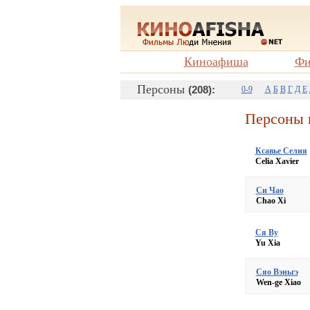
Киноафиша
Фи
Персоны
(208):
0-9
А
Б
В
Г
Д
Е
Персоны 
Ксавье Селия
Celia Xavier
Си Чао
Chao Xi
Ся Ву
Yu Xia
Сяо Вэньгэ
Wen-ge Xiao