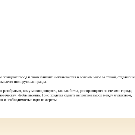
е покидают город и своих близких и оказываются в опасном мире за стеной, отделяюще
крывается шокирующая правда.
 разобраться, кому можно доверять, так как битва, разгорающаяся за стенами города,
ловечеству. Чтобы выжить, Трис придется сделать непростой выбор между мужеством,
ю и необходимостью идти на жертвы.