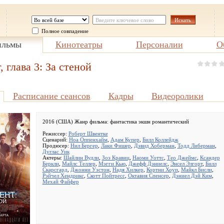
Полное совпадение
льмы
Кинотеатры
Персоналии
О
 глава 3: За стеной
Расписание сеансов
Кадры
Видеоролики
2016 (США) Жанр фильма:
фантастика экшн романтический
Режиссер:
Роберт Швентке
Сценарий:
Ноа Оппенхайм
,
Адам Купер
,
Билл Коллейдж
Продюсер:
Нил Бергер
,
Лаки Фишер
,
Дэвид Хоберман
,
Тодд Либерман
,
Дуглас Уик
Актеры:
Шайлин Вудли
,
Зоэ Кравиц
,
Наоми Уоттс
,
Тео Джеймс
,
Ксандер
Беркли
,
Майлс Теллер
,
Мэгги Кью
,
Джефф Дэниелс
,
Энсел Элгорт
,
Билл
Скарсгард
,
Джонни Уэстон
,
Надя Хилкер
,
Кортни Хоуп
,
Майкл Бисли
,
Рэйчел Хендрикс
,
Скотт Пойтресс
,
Октавия Спенсер
,
Дэниел Дэй Ким
,
Мехай Файфер