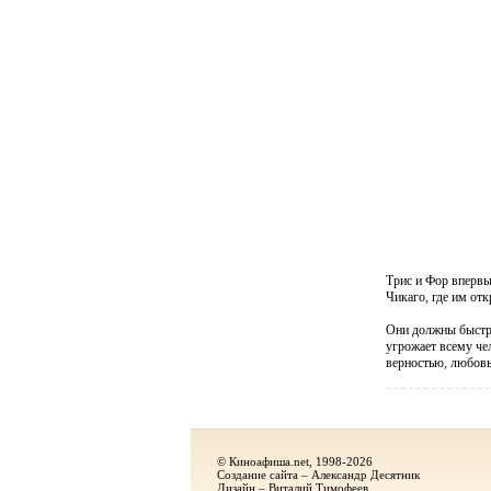
Трис и Фор впервы
Чикаго, где им от
Они должны быстро
угрожает всему че
верностью, любовь
© Киноафиша.net, 1998-2026
Создание сайта – Александр Десятник
Дизайн – Виталий Тимофеев