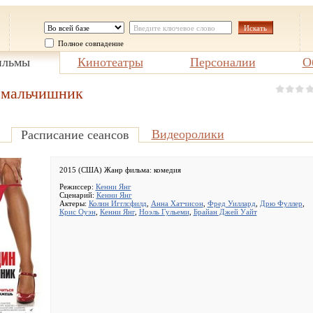
Полное совпадение
льмы
Кинотеатры
Персоналии
О
 мальчишник
Видеоролики
Расписание сеансов
2015 (США) Жанр фильма:
комедия
Режиссер:
Кенни Янг
Сценарий:
Кенни Янг
Актеры:
Колин Игглсфилд
,
Анна Хатчисон
,
Фред Уиллард
,
Дрю Фуллер
,
Крис Оуэн
,
Кенни Янг
,
Ноэль Гульеми
,
Брайан Джей Уайт