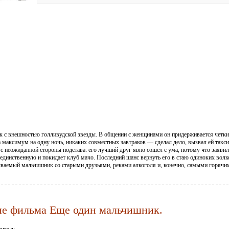
 с внешностью голливудской звезды. В общении с женщинами он придерживается четки
а максимум на одну ночь, никаких совместных завтраков — сделал дело, вызвал ей такси
с неожиданной стороны подстава: его лучший друг явно сошел с ума, потому что заявил
 единственную и покидает клуб мачо. Последний шанс вернуть его в стаю одиноких волк
ваемый мальчишник со старыми друзьями, реками алкоголя и, конечно, самыми горячи
ие фильма Еще один мальчишник.