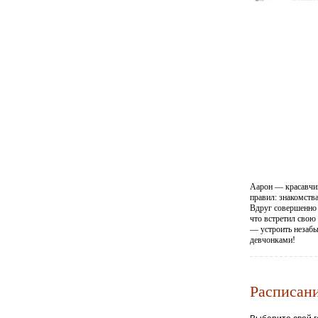
Аарон — красавчик
правил: знакомств
Вдруг совершенно 
что встретил свою
— устроить незабы
девчонками!
Расписан