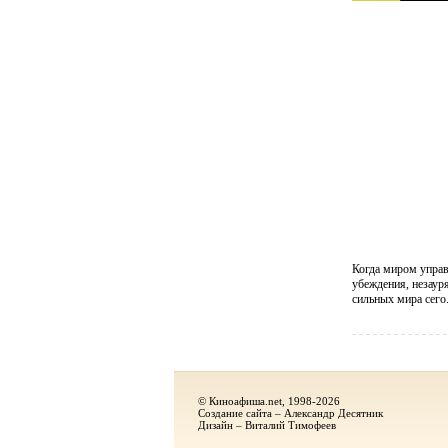
Когда миром управ
убеждения, незаур
сильных мира сего
© Киноафиша.net, 1998-2026
Создание сайта – Александр Десятник
Дизайн – Виталий Тимофеев