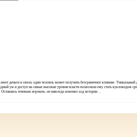
ляют деньги и связи, один человек может получить безграничное влияние. Уникальный 
ядный ум и доступ на самые высокие уровни власти позволили ему стать кукловодом ср
. Оставаясь теневым игроком, он навсегда изменил ход истории…