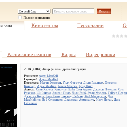
Полное совпадение
льмы
Кинотеатры
Персоналии
О
Расписание сеансов
Кадры
Видеоролики
2018 (США) Жанр фильма:
драма биография
Режиссер:
Адам МакКей
Сценарий:
Адам МакКей
Продюсер:
Меган Эллисон
,
Уилл Феррелл
,
Диди Гарднер
,
Джереми
Клайнер
,
Адам МакКей
,
Кевин Мессик
,
Брэд Питт
Актеры:
Стив Карелл
,
Кристиан Бэйл
,
Эми Адамс
,
Джесси Племонс
,
Сэм
Рокуэлл
,
Ши Уигэм
,
Элисон Пилл
,
Лили Рэйб
,
Эдди Мэрсен
,
Тайлер Перри
Джастин Кирк
,
Билл Кэмп
,
Рональд Рейган
,
Фэй Мастерсон
,
Дон
МакМейнус
,
Боб Стивенсон
,
Джиллиан Арменанте
,
Мэтт Нолан
,
Джо
Сабатино