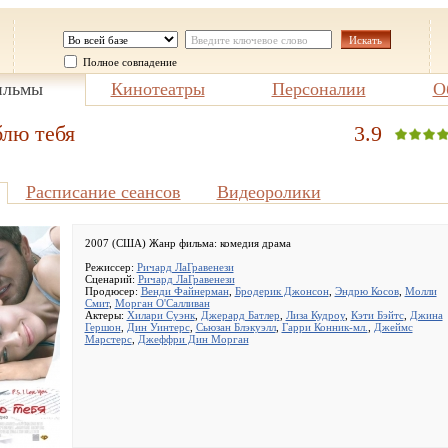
Полное совпадение
льмы
Кинотеатры
Персоналии
О
блю тебя
3.9
Расписание сеансов
Видеоролики
2007 (США) Жанр фильма:
комедия драма
Режиссер:
Ричард ЛаГравенези
Сценарий:
Ричард ЛаГравенези
Продюсер:
Венди Файнерман
,
Бродерик Джонсон
,
Эндрю Косов
,
Молли
Смит
,
Морган О'Салливан
Актеры:
Хилари Суэнк
,
Джерард Батлер
,
Лиза Кудроу
,
Кэти Бэйтс
,
Джина
Гершон
,
Дин Уинтерс
,
Сьюзан Блэкуэлл
,
Гарри Конник-мл.
,
Джеймс
Марстерс
,
Джеффри Дин Морган