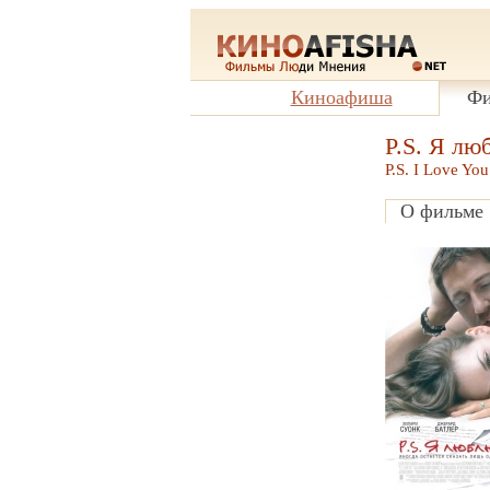
Киноафиша
Фи
P.S. Я лю
P.S. I Love You
О фильме