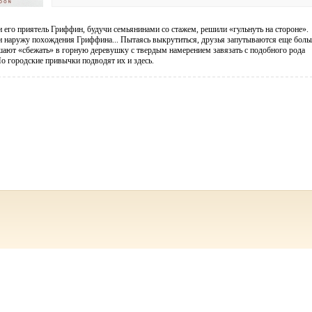
его приятель Гриффин, будучи семьянинами со стажем, решили «гульнуть на стороне».
наружу похождения Гриффина... Пытаясь выкрутиться, друзья запутываются еще боль
шают «сбежать» в горную деревушку с твердым намерением завязать с подобного рода
о городские привычки подводят их и здесь.