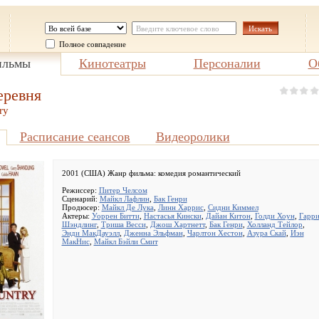
Полное совпадение
льмы
Кинотеатры
Персоналии
О
еревня
ry
Расписание сеансов
Видеоролики
2001 (США) Жанр фильма:
комедия романтический
Режиссер:
Питер Челсом
Сценарий:
Майкл Лафлин
,
Бак Генри
Продюсер:
Майкл Де Лука
,
Линн Харрис
,
Сидни Киммел
Актеры:
Уоррен Битти
,
Настасья Кински
,
Дайан Китон
,
Голди Хоун
,
Гарр
Шэндлинг
,
Триша Весси
,
Джош Хартнетт
,
Бак Генри
,
Холланд Тейлор
,
Энди МакДауэлл
,
Дженна Эльфман
,
Чарлтон Хестон
,
Азура Скай
,
Иэн
МакНис
,
Майкл Бэйли Смит