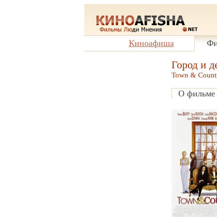
Киноафиша
Фи
Город и д
Town & Count
О фильме