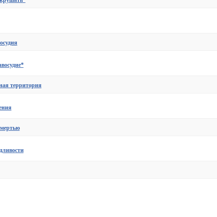
окрушать*
осудия
восудие*
мная территория
ения
смертью
дливости