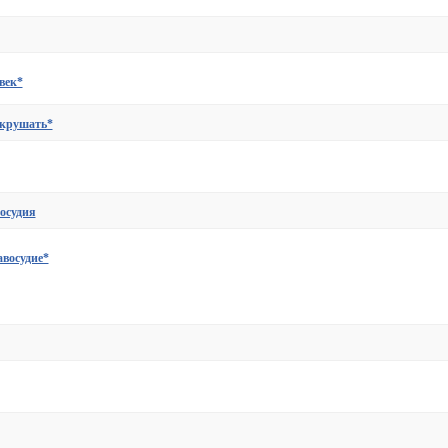
век*
окрушать*
осудия
восудие*