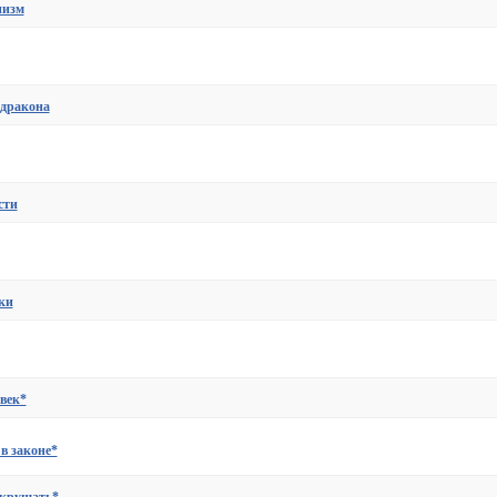
низм
 дракона
сти
ки
век*
в законе*