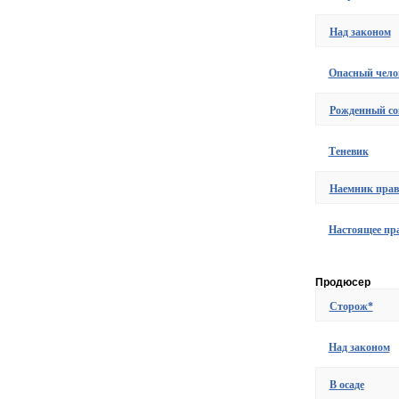
Над законом
Опасный чело
Рожденный с
Теневик
Наемник прав
Настоящее пра
Продюсер
Сторож*
Над законом
В осаде