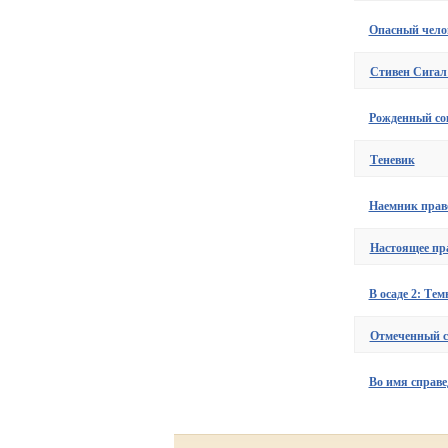
Опасный чело
Стивен Сигал 
Рожденный со
Теневик
Наемник прав
Настоящее пр
В осаде 2: Те
Отмеченный 
Во имя справе