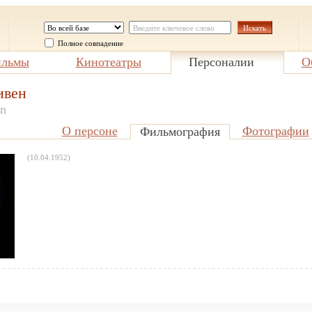
Полное совпадение
льмы
Кинотеатры
Персоналии
О
ивен
en
О персоне
Фотографии
Фильмография
(10.04.1952)