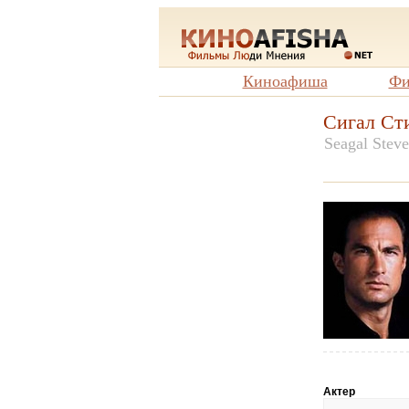
Киноафиша
Фи
Сигал Ст
Seagal Stev
Актер