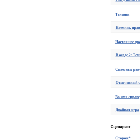
Рожденный с
Теневик
Наемник прав
Настоящее пра
В осаде 2: Те
Сквозные ран
Отмеченный 
Во имя справе
Двойная игра
Сценарист
Сторож*