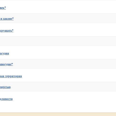
век*
в законе*
крушать*
осудия
авосудие*
мная территория
смертью
дливости