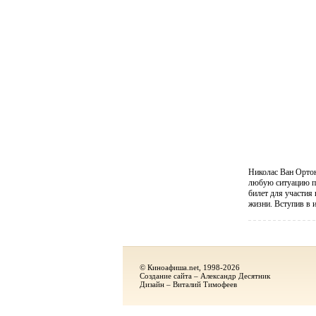
Николас Ван Ортон
любую ситуацию по
билет для участия 
жизни. Вступив в иг
© Киноафиша.net, 1998-2026
Создание сайта – Александр Десятник
Дизайн – Виталий Тимофеев