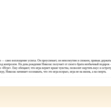
 — само воплощение успеха. Он преуспевает, он невозмутим и спокоен, привык держать
д контролем. На день рождения Николас получает от своего брата необычный подарок
в «Игре». Ему обещают, что игра вернет яркие чувства, позволит ощутить вкус и острот
ру, Николас начинает осознавать, что это игра всерьез, игра не на жизнь, а на смерть.