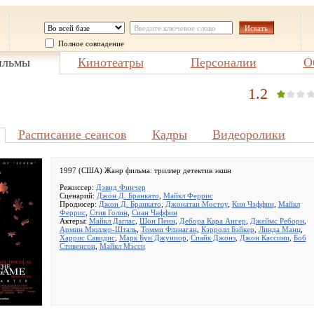
Полное совпадение
льмы
Кинотеатры
Персоналии
О
1.2
Расписание сеансов
Кадры
Видеоролики
1997 (США) Жанр фильма:
триллер детектив экшн
Режиссер:
Дэвид Финчер
Сценарий:
Джон Д. Бранкато
,
Майкл Феррис
Продюсер:
Джон Д. Бранкато
,
Джонатан Мостоу
,
Кин Чэффин
,
Майкл
Феррис
,
Стив Голин
,
Сиан Чаффин
Актеры:
Майкл Даглас
,
Шон Пенн
,
Дебора Кара Ангер
,
Джеймс Реборн
,
Армин Мюллер-Шталь
,
Томми Флэнаган
,
Кэрролл Бэйкер
,
Линда Манц
,
Харрис Савидис
,
Марк Бун Джуниор
,
Спайк Джонз
,
Джон Кассини
,
Боб
Стивенсон
,
Майкл Мэсси