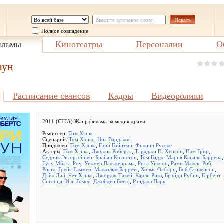
Полное совпадение
льмы
Кинотеатры
Персоналии
О
аун
Расписание сеансов
Кадры
Видеоролики
2011 (США) Жанр фильма:
комедия драма
Режиссер:
Том Хэнкс
Сценарий:
Том Хэнкс
,
Ниа Вардалос
Продюсер:
Том Хэнкс
,
Гэри Гойцман
,
Филипп Руссле
Актеры:
Том Хэнкс
,
Джулия Робертс
,
Тараджи П. Хенсон
,
Пэм Грир
,
Седрик Энтертейнер
,
Брайан Крэнстон
,
Том Бадж
,
Мария Каналс-Баррера
,
Гугу Мбата-Роу
,
Уилмер Вальдеррама
,
Рита Уилсон
,
Рами Малек
,
Роб
Риггл
,
Грейс Гаммер
,
Малкольм Барретт
,
Холмс Осборн
,
Боб Стивенсон
,
Дэйл Дай
,
Чет Хэнкс
,
Джордж Такей
,
Карли Ривз
,
Брэйди Рубин
,
Герберт
Сигенца
,
Иэн Гомес
,
Джейден Беттс
,
Рэндалл Парк