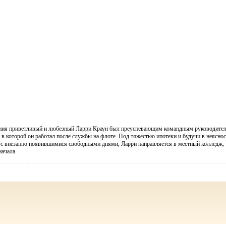
ения приветливый и любезный Ларри Краун был преуспевающим командным руководите
 в которой он работал после службы на флоте. Под тяжестью ипотеки и будучи в неяснос
ть с внезапно появившимися свободными днями, Ларри направляется в местный колледж,
начала.