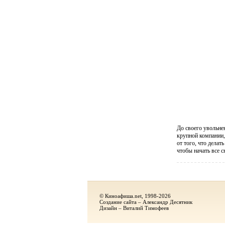
До своего увольн
крупной компании,
от того, что дела
чтобы начать все с
© Киноафиша.net, 1998-2026
Создание сайта – Александр Десятник
Дизайн – Виталий Тимофеев