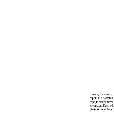
Ричард Касл — усп
героя. Но кажется
городе появляется
которыми Касл уби
убийств нью-йоркс