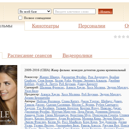
Полное совпадение
льмы
Кинотеатры
Персоналии
О
Расписание сеансов
Видеоролики
2009-2016 (США) Жанр фильма:
комедия детектив драма криминальный
Режиссер:
Жанно Шварц
,
Джонатан Фрэйкс
,
Рон Андервуд
,
Брайан
Спайсер
,
Стив Боюм
,
Холли Дэйл
,
Феликс Энрикез Алькала
,
Джейми
Бэббит
,
Дуайт Х. Литтл
,
Роб Боуман
,
Дэвид Барретт
Сценарий:
Шалиша Френсис
,
Алекси Хаули
,
Хосе Молина
,
Эндрю Марлоу
,
Уилл Билл
Продюсер:
Алекси Хаули
,
Хосе Молина
,
Роб Боуман
,
Эндрю Марлоу
,
Армян Бернштейн
Актеры:
Нейтан Филлион
,
Стана Катич
,
Джон Уэртас
,
Шеймус Девер
,
Тамала Джонс
,
Сьюзан Салливан
,
Молли С. Куинн
,
Рубен Сантьяго-
Хадсон
,
Уэс Крэйвен
,
Уильям Атертон
,
Кортни Форд
,
Николас Даунс
,
Джонатан Фрэйкс
,
Мэттью Марсден
,
Лора Риган
,
Доминик Перселл
,
Аманда Уолш
,
Гленн Моршауэр
,
Кристина Мур
,
Присцилла Гэрита
,
Стиве
Брэнд
,
Карлос Бернард
,
Адам Кульберш
,
Моника Кина
,
Эндрю Марлоу
,
Эмили Фокслер
,
Келли Ху
,
Росс МакКолл
,
Клэр Кэри
,
Чэд Донелла
,
Дилан
Уолш
,
Трэвис Вестер
,
Дженнифер Билс
,
Ракель Алесси
,
Джулия Вот
,
Нэнс
Ла Скала
,
Лиза Эдельстейн
,
Сара Батлер
,
Адам Болдуин
,
Джошуа Гомез
,