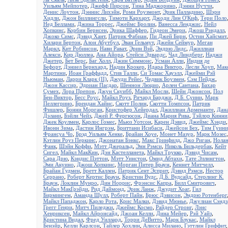
Уильям Мейпотер
,
Джефф Пирсон
,
Тина Маджорино
,
Дэнни Нуччи
,
Денис Лоутон
,
Дэннис Лихэйн
,
Роми Роузмонт
,
Эрик Палладино
,
Шэри
Хидли
,
Джон Биллингсли
,
Тимоти Кархарт
,
Джоди Лин О'Киф
,
Тери Поло
Нед Беллами
,
Джина Торрес
,
Джеймс Бролин
,
Ванесса Ленджис
,
Нейл
Хопкинс
,
Корбин Бернсен
,
Эрика Шаффер
,
Гидеон Эмери
,
Джош Рэндалл
,
Джоко Симс
,
Дэвид Хант
,
Патрик Фабиан
,
Пи Джей Бирн
,
Остин Хайсмит
,
Хилари Бертон
,
Алон Абутбул
,
Эван Гельмут
,
Джейн Сеймур
,
Меган
Маркл
,
Кит Робинсон
,
Нави Рават
,
Эрин Вэй
,
Эндрю Лидс
,
Джиллиан
Алекси
,
Кир Дюллеа
,
Ана Айора
,
Стейси Эдвардс
,
Чад Линдберг
,
Наджи
Джетер
,
Бет Берс
,
Баг Холл
,
Джин Симмонс
,
Усман Алли
,
Индия де
Бефорт
,
Дэниел Бернхард
,
Надин Крокер
,
Идара Виктор
,
Лесли Хоуп
,
Мак
Мартини
,
Иоан Граффадд
,
Стив Талли
,
Си Томас Хауэлл
,
Джейми Рэй
Ньюман
,
Ларри Кларк (II)
,
Джуди Рейес
,
Чедвик Боузмен
,
Сэм Пейдж
,
Джон Кассир
,
Эдриан Пасдар
,
Шеннон Люцио
,
Арлен Сантана
,
Бахар
Сумех
,
Лора Препон
,
Джун Скуибб
,
Майкл Мосли
,
Шейн Джонсон
,
Пол
Бен-Виктор
,
Бесс Роус
,
Майкл Роуз
,
Ричард Барджи
,
Д.Б. Суини
,
Марк
Пеллегрино
,
Брендан Хайнс
,
Скотт Полин
,
Скотти Томпсон
,
Патрик
Фишлер
,
Бонни Морган
,
Кристофер Хейердал
,
Джиллиан Арменанте
,
Дан
Дэлани
,
Бэйли Чейз
,
Джей Р. Фергюсон
,
Диана Мария Рива
,
Тэйлор Кинни
Джек Коулмен
,
Карлос Гомес
,
Мьюз Уотсон
,
Карен Дэвид
,
Джеймс Хэнди
,
Ивонн Зима
,
Дастин Ингрэм
,
Бриттани Исибаси
,
Джейсон Бех
,
Тим Гуини
Франсуа Чо
,
Брэд Уильям Хенке
,
Брайан Хоуе
,
Монет Мазур
,
Марк Мозес
,
Кэтлин Роуз Перкинс
,
Джонатан Бэнкс
,
Макс Гринфилд
,
Джо Риган
,
Нола
Фанк
,
Шэйн Коффи
,
Мэтт Джеральд
,
Энн Рэмси
,
Николь Бильдербак
,
Кейт
Сигел
,
Майкл МакКин
,
Дэн Кастелланета
,
Майкл Трукко
,
Дэвид Чисам
,
Сара Дрю
,
Кэндис Пэттон
,
Мэтт Уинстон
,
Омид Абтахи
,
Тате Эллингтон
,
Эми Акуино
,
Джош Хопкинс
,
Морган Питер Браун
,
Кеннет Митчелл
,
Брайан Гудмен
,
Бретт Каллен
,
Патрик Сент Эсприт
,
Дэвид Рэмси
,
Нестор
Серрано
,
Роберт Кертис Браун
,
Кристин Вудс
,
Д.Б. Вудсайд
,
Стерлинг К.
Браун
,
Локлин Мунро
,
Дин Норрис
,
Фрэнсис Капра
,
Билл Смитрович
,
Майкл МакГрэйди
,
Рид Даймонд
,
Эрик Ланж
,
Джудит Хоаг
,
Гил
Бирмингем
,
Аманда Шулл
,
Роберт Пайн
,
Брюс Дэвисон
,
Эндрю Ротенберг
Майкл Пападжон
,
Карло Рота
,
Крис Малки
,
Дэвид Мюнье
,
Джулиан Сэндз
Грегг Генри
,
Митч Пиледжи
,
Джеймс Космо
,
Райдер Стронг
,
Лэнс
Хенриксен
,
Майкл Айронсайд
,
Джоан Келли
,
Дина Мейер
,
Рэй Уайз
,
Кристина Видал
,
Фред Уиллард
,
Торри ДеВитто
,
Марк Блукас
,
Майкл
Бенэйр
,
Келли Карлсон
,
Тайлер Хохлин
,
Алисса Милано
,
Гэттлин Гриффит
,