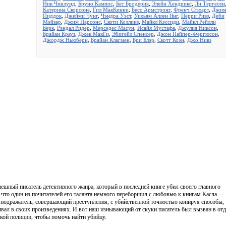
Ник Чинлунд
,
Бруно Кампос
,
Бет Бродерик
,
Элейн Хендрикс
,
Ли Тергесен
Катерина Скорсоне
,
Гил МакКинни
,
Бесс Армстронг
,
Френч Стюарт
,
Джи
Пиддок
,
Джейми Чунг
,
Чэндра Уэст
,
Уильям Аллен Янг
,
Перри Ривз
,
Деби
Мэйзар
,
Джим Парсонс
,
Скоти Коллинз
,
Майкл Кэссиди
,
Майкл Рейлли
Берк
,
Рэндал Ридер
,
Мерседес Масун
,
Исайя Мустафа
,
Джулия Никсон
,
Брайан Крауз
,
Джек МакГи
,
Эбигейл Спенсер
,
Джон Пайпер-Фергюсон
,
Джордж Ньюберн
,
Брайан Клагмен
,
Бри Блэр
,
Скотт Коэн
,
Джо Нивз
ешный писатель детективного жанра, который в последней книге убил своего главного
, что один из почитателей его таланта немного переборщил с любовью к книгам Касла —
 подражатель, совершающий преступления, с убийственной точностью копируя способы,
вал в своих произведениях. И вот наш изнывающий от скуки писатель был вызван в отд
кой полиции, чтобы помочь найти убийцу.